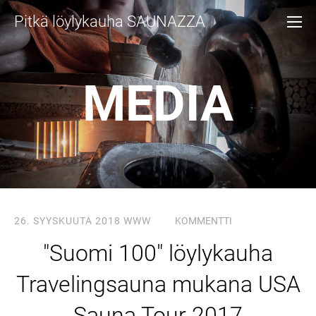
Pitkä löylykauha SAUNAZZA
MEDIA
26. SYYSKUUTA 2018
WWW
KOMMENTTI
"Suomi 100" löylykauha
Travelingsauna mukana USA
Sauna Tour 2017