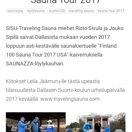
saunazza
löylykauha
suomi100
traveling sauna
sauna tour 2017
SISU-Traveling Sauna miehet Risto Sivula ja Jouko
Sipilä saivat Dallasista mukaan vuoden 2017
loppuun asti kestävälle saunakiertuelle "Finland
100 Sauna Tour 2017 USA"-kaiverruksella
SAUNAZZA-löylykauhan.
Kiitokset Leila Jäämuru-lle tästä upeasta
tilaisuudesta Dallasen Suomi-koulun urheilupäivällä
2017 keväällä. www.travelingsauna.com