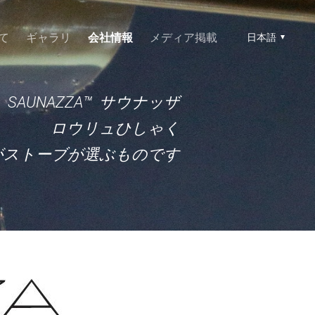
て
ギャラリ
会社情報
メディア掲載
日本語
SAUNAZZA™ サウナッザ
ロウリュひしゃく
れがストーブが選ぶものです