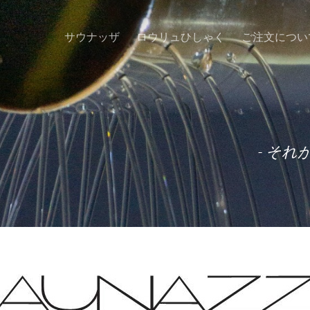
サウナッザ
ロウリュひしゃく
ご注文につい
- そ